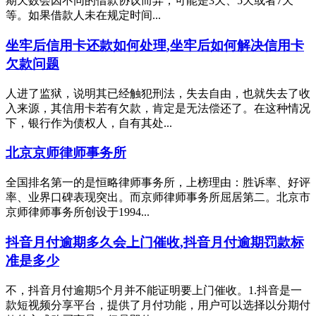
期天数会因不同的借款协议而异，可能是3天、5天或者7天
等。如果借款人未在规定时间...
坐牢后信用卡还款如何处理,坐牢后如何解决信用卡
欠款问题
人进了监狱，说明其已经触犯刑法，失去自由，也就失去了收
入来源，其信用卡若有欠款，肯定是无法偿还了。在这种情况
下，银行作为债权人，自有其处...
北京京师律师事务所
全国排名第一的是恒略律师事务所，上榜理由：胜诉率、好评
率、业界口碑表现突出。而京师律师事务所屈居第二。北京市
京师律师事务所创设于1994...
抖音月付逾期多久会上门催收,抖音月付逾期罚款标
准是多少
不，抖音月付逾期5个月并不能证明要上门催收。1.抖音是一
款短视频分享平台，提供了月付功能，用户可以选择以分期付