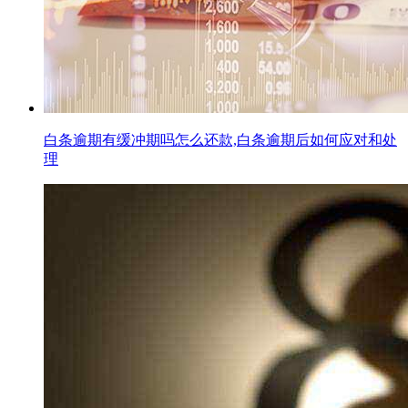
白条逾期有缓冲期吗怎么还款,白条逾期后如何应对和处
理