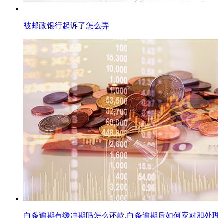
被邮政银行起诉了怎么弄
白条逾期有缓冲期吗怎么还款,白条逾期后如何应对和处