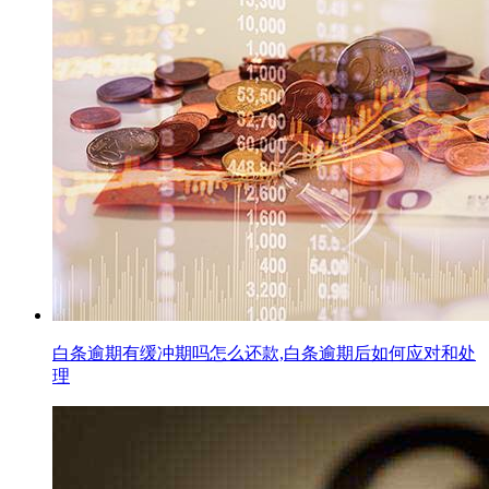
白条逾期有缓冲期吗怎么还款,白条逾期后如何应对和处
理