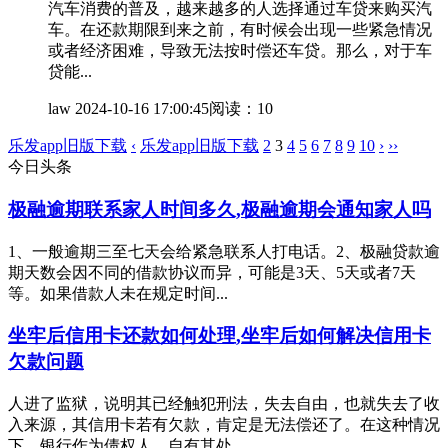
汽车消费的普及，越来越多的人选择通过车贷来购买汽
车。在还款期限到来之前，有时候会出现一些紧急情况
或者经济困难，导致无法按时偿还车贷。那么，对于车
贷能...
law
2024-10-16 17:00:45
阅读：10
乐发app旧版下载
‹
乐发app旧版下载
2
3
4
5
6
7
8
9
10
›
››
今日头条
极融逾期联系家人时间多久,极融逾期会通知家人吗
1、一般逾期三至七天会给紧急联系人打电话。2、极融贷款逾
期天数会因不同的借款协议而异，可能是3天、5天或者7天
等。如果借款人未在规定时间...
坐牢后信用卡还款如何处理,坐牢后如何解决信用卡
欠款问题
人进了监狱，说明其已经触犯刑法，失去自由，也就失去了收
入来源，其信用卡若有欠款，肯定是无法偿还了。在这种情况
下，银行作为债权人，自有其处...