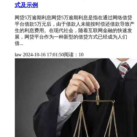
式及示例
网贷5万逾期利息网贷5万逾期利息是指在通过网络借贷
平台借款5万元后，由于借款人未能按时偿还借款导致产
生的利息费用。在现代社会，随着互联网金融的快速发
展，网贷平台作为一种新型的借贷方式已经成为人们
借...
law
2024-10-16 17:01:50
阅读：10