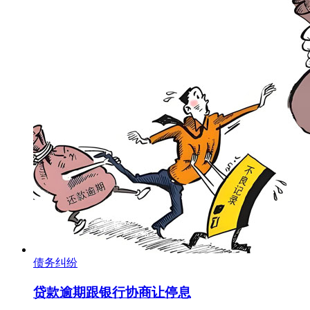
债务纠纷
贷款逾期跟银行协商让停息