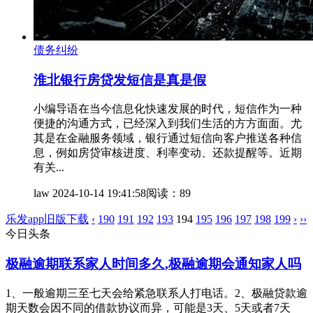
债务纠纷
淮北银行房贷发短信是真是假
小编导语在当今信息化快速发展的时代，短信作为一种
便捷的沟通方式，已经深入到我们生活的方方面面。尤
其是在金融服务领域，银行通过短信向客户推送各种信
息，例如房贷审核进度、利率变动、还款提醒等。近期
有关...
law
2024-10-14 19:41:58
阅读：89
乐发app旧版下载
‹
190
191
192
193
194
195
196
197
198
199
›
››
今日头条
极融逾期联系家人时间多久,极融逾期会通知家人吗
1、一般逾期三至七天会给紧急联系人打电话。2、极融贷款逾
期天数会因不同的借款协议而异，可能是3天、5天或者7天