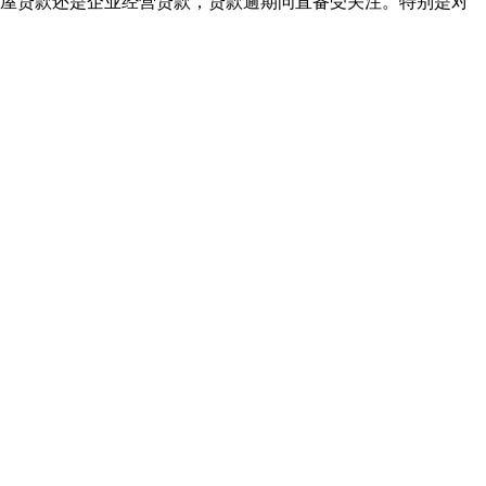
屋贷款还是企业经营贷款，贷款逾期问直备受关注。特别是对