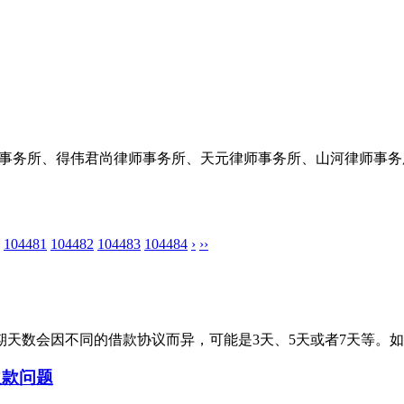
律师事务所、得伟君尚律师事务所、天元律师事务所、山河律师事
104481
104482
104483
104484
›
››
天数会因不同的借款协议而异，可能是3天、5天或者7天等。如果
欠款问题