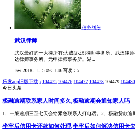
债务纠纷
武汉律师
武汉最好的十大律所有:大成(武汉)律师事务所、武汉
达律师事务所、元申律师事务所。湖...
law
2018-11-15 09:11:46
阅读：5
乐发app旧版下载
‹
104475
104476
104477
104478
104479
104480
今日头条
极融逾期联系家人时间多久,极融逾期会通知家人吗
1、一般逾期三至七天会给紧急联系人打电话。2、极融贷款逾期
坐牢后信用卡还款如何处理,坐牢后如何解决信用卡