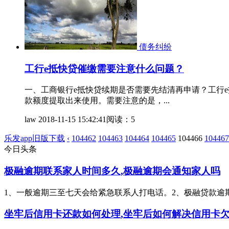
债务纠纷
工行e抵快贷催缴需要注意什么问题？
一、工商银行e抵快贷续期是否需要先结清再申请？工行
款额度提取出来使用。需要注意的是，...
law
2018-11-15 15:42:41
阅读：5
乐发app旧版下载
‹
104462
104463
104464
104465
104466
104467
今日头条
极融逾期联系家人时间多久,极融逾期会通知家人吗
1、一般逾期三至七天会给紧急联系人打电话。2、极融贷款逾期
坐牢后信用卡还款如何处理,坐牢后如何解决信用卡