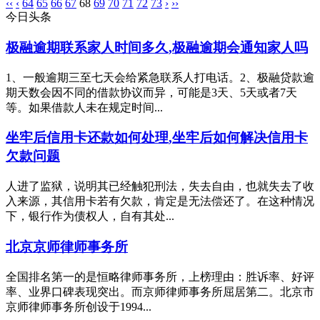
‹‹
‹
64
65
66
67
68
69
70
71
72
73
›
››
今日头条
极融逾期联系家人时间多久,极融逾期会通知家人吗
1、一般逾期三至七天会给紧急联系人打电话。2、极融贷款逾
期天数会因不同的借款协议而异，可能是3天、5天或者7天
等。如果借款人未在规定时间...
坐牢后信用卡还款如何处理,坐牢后如何解决信用卡
欠款问题
人进了监狱，说明其已经触犯刑法，失去自由，也就失去了收
入来源，其信用卡若有欠款，肯定是无法偿还了。在这种情况
下，银行作为债权人，自有其处...
北京京师律师事务所
全国排名第一的是恒略律师事务所，上榜理由：胜诉率、好评
率、业界口碑表现突出。而京师律师事务所屈居第二。北京市
京师律师事务所创设于1994...