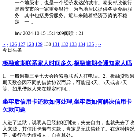
一个地级市，也是一个经济发达的城市。泰安邮政银行
是泰安市的一家重要银行，为当地居民提供各类金融服
务，其中包括房贷服务。近年来随着经济形势的不稳
定，一...
law
2024-10-15 15:14:09
阅读：21
‹‹
‹
126
127
128
129
130
131
132
133
134
135
›
››
今日头条
极融逾期联系家人时间多久,极融逾期会通知家人吗
1、一般逾期三至七天会给紧急联系人打电话。2、极融贷款逾
期天数会因不同的借款协议而异，可能是3天、5天或者7天
等。如果借款人未在规定时间...
坐牢后信用卡还款如何处理,坐牢后如何解决信用卡
欠款问题
人进了监狱，说明其已经触犯刑法，失去自由，也就失去了收
入来源，其信用卡若有欠款，肯定是无法偿还了。在这种情况
下，银行作为债权人，自有其处...