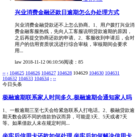
兴业消费金融还款日逾期怎么办处理方式
兴业消费金融贷款还不上怎么协商。1、用户拨打兴业消
费金融客服热线，先向人工客服说明贷款逾期的原因，
之后再提交协商还款的申请。2、客服收到申请后，会对
用户的信用资质状况进行综合审核，审核期间会要求
用...
law
2018-11-12 06:10:56
阅读：85
‹‹
‹
104625
104626
104627
104628
104629
104630
104631
104632
104633
104634
›
››
今日头条
极融逾期联系家人时间多久,极融逾期会通知家人吗
1、一般逾期三至七天会给紧急联系人打电话。2、极融贷款逾
期天数会因不同的借款协议而异，可能是3天、5天或者7天
等。如果借款人未在规定时间...
坐牢后信用卡还款如何处理,坐牢后如何解决信用卡